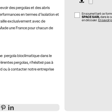
evoir des pergolas et des abris
En soumettant ce formul
performances en termes d’isolation et
SPACE SARL
dans le c
en découler.
En savoir p
vaille exclusivement avec de
on Made une France pour chacun de
une pergola bioclimatique dans le
férentes pergolas, n’hésitez pas à
d ou à contacter notre entreprise