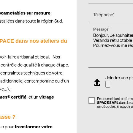
scamotables sur mesure
,
Téléphone*
tallées dans toute la région Sud.
Message*
PACE dans nos ateliers du
ir-faire artisanal et local. Nos
 contrôle de qualité à chaque étape.
 contraintes techniques de votre
Joindre une p
traditionnelle, contemporaine ou d’un
le,…).
mes® certifié
, et un
vitrage
En soumettant ce formul
SPACE SARL
dans le c
en découler.
En savoir p
asse ?
ue pour
transformer votre