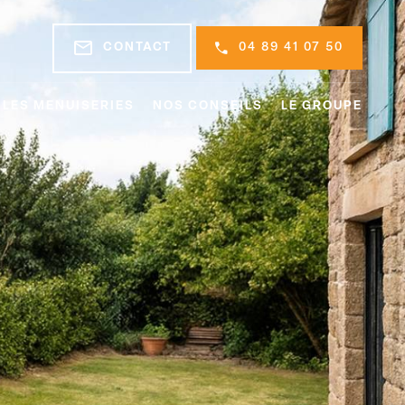
mail_outline
CONTACT
04 89 41 07 50
LES MENUISERIES
NOS CONSEILS
LE GROUPE