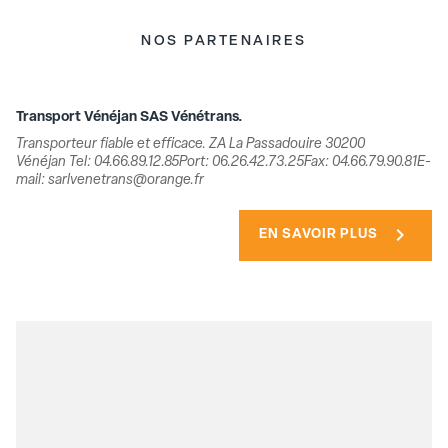
NOS PARTENAIRES
Transport Vénéjan SAS Vénétrans.
Transporteur fiable et efficace. ZA La Passadouire 30200
Vénéjan Tel: 04.66.89.12.85Port: 06.26.42.73.25Fax: 04.66.79.90.81E-
mail: sarlvenetrans@orange.fr
chevron_right
EN SAVOIR PLUS