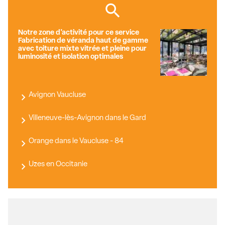
Notre zone d'activité pour ce service
Fabrication de véranda haut de gamme
avec toiture mixte vitrée et pleine pour
luminosité et isolation optimales
Avignon Vaucluse
Villeneuve-lès-Avignon dans le Gard
Orange dans le Vaucluse - 84
Uzes en Occitanie