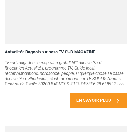
Actualités Bagnols sur ceze TV SUD MAGAZINE.
Tv sud magazine, le magazine gratuit N°1 dans le Gard
Rhodanien Actualités, programme TV, Guide local,
recommandations, horoscope, people, si quelque chose se passe
dans le Gard Rhodanien, c'est forcément sur TV SUD! 19 Avenue
Général de Gaulle 30200 BAGNOLS-SUR-CÈZE06 28 61 85 12 - co...
chevron_right
EN SAVOIR PLUS