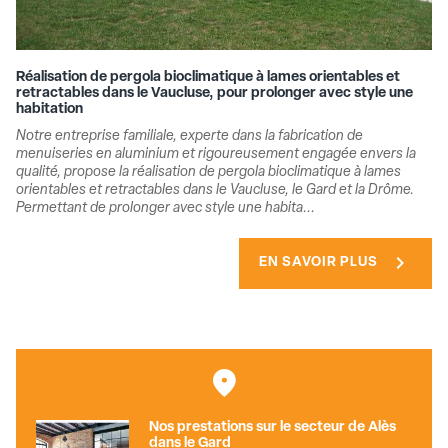
Réalisation de pergola bioclimatique à lames orientables et
retractables dans le Vaucluse, pour prolonger avec style une
habitation
Notre entreprise familiale, experte dans la fabrication de
menuiseries en aluminium et rigoureusement engagée envers la
qualité, propose la réalisation de pergola bioclimatique à lames
orientables et retractables dans le Vaucluse, le Gard et la Drôme.
Permettant de prolonger avec style une habita...
chevron_right
EN SAVOIR PLUS
Nos prestations sur le secteur de Alès
dans le Gard