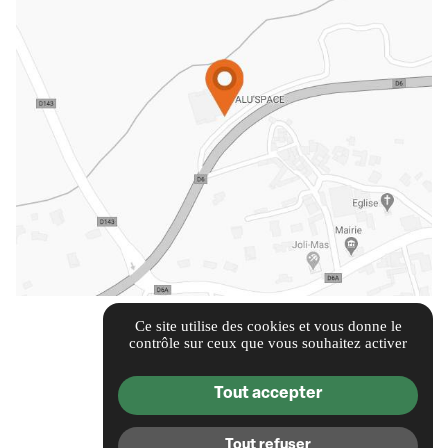
ENTREPRISE DU GROUPE WM
Ce site utilise des cookies et vous donne le
contrôle sur ceux que vous souhaitez activer
Tout accepter
Tout refuser