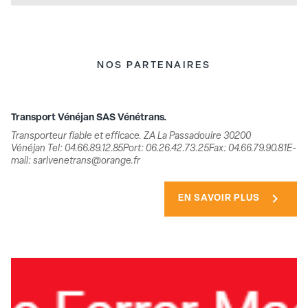
NOS PARTENAIRES
Transport Vénéjan SAS Vénétrans.
Transporteur fiable et efficace. ZA La Passadouire 30200
Vénéjan Tel: 04.66.89.12.85Port: 06.26.42.73.25Fax: 04.66.79.90.81E-
mail: sarlvenetrans@orange.fr
chevron_right
EN SAVOIR PLUS